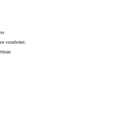
ers
n verarbeitet:
ebsite