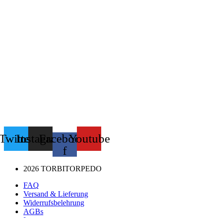
Twitter
Instagram
Facebook-
Youtube
f
2026 TORBITORPEDO
FAQ
Versand & Lieferung
Widerrufsbelehrung
AGBs